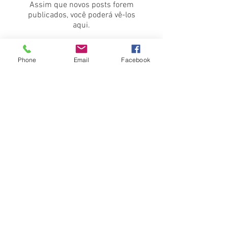
Assim que novos posts forem
publicados, você poderá vê-los
aqui.
Posts Recentes
Phone
Email
Facebook
Fotos e resultados 2º Torneio Vila
Josefina 02.08.2026
2º TORNEIO DE JUDÔ INBRADE
2026