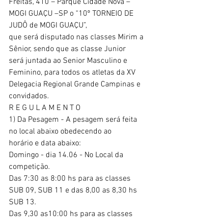
Freitas, 410 – Parque Cidade Nova –
MOGI GUAÇU –SP o “10º TORNEIO DE 
JUDÔ de MOGI GUAÇU”,
que será disputado nas classes Mirim a 
Sênior, sendo que as classe Junior
será juntada ao Senior Masculino e 
Feminino, para todos os atletas da XV
Delegacia Regional Grande Campinas e 
convidados.
R E G U L A M E N T O
1) Da Pesagem - A pesagem será feita 
no local abaixo obedecendo ao
horário e data abaixo:
Domingo - dia 14.06 - No Local da 
competição.
Das 7:30 as 8:00 hs para as classes 
SUB 09, SUB 11 e das 8,00 as 8,30 hs
SUB 13.
Das 9,30 as10:00 hs para as classes 